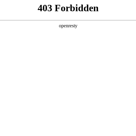
6人生就是博
新闻中心
品牌特色
招贤纳士
治报告